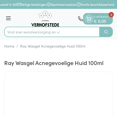
Dia 1 van 1
Ga naar de inhoud
vanaf € 100
Veilige betalingen
Apothekersadvies
Snelle beschikbaarheid
0
0 artikelen
Menu
€ 0,00
Vind snel wondverzorg
Zoek
Product, merk, categorie...
Home
/
Ray Wasgel Acnegevoelige Huid 100ml
Ray Wasgel Acnegevoelige Huid 100ml