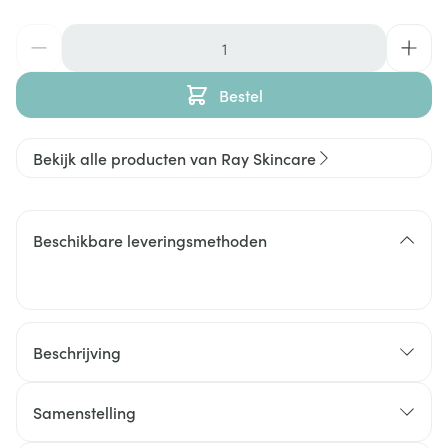
Aantal
Bestel
Bekijk alle producten van Ray Skincare
Beschikbare leveringsmethoden
Beschrijving
Samenstelling
Milde wasgel met zink om de huid grondig te
reinigen en overmatige talgproductie te