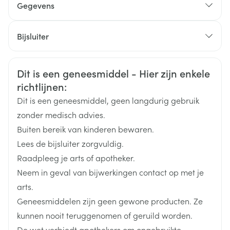
Gegevens
De dosis geleidelijk verhogen met 10 mg per week
CNK
1766633
Bijsluiter
's Ochtends innemen
Met of zonder voedsel
Organisaties
Nederlands
INFECTOPHARM
Duits
Frans
Geheel innemen met drank of de capsulen
Veiligheidsinformatie
Dit is een geneesmiddel - Hier zijn enkele
Breedte
53 mm
voorzichtig openen en de korreltjes op koud smeuïg
richtlijnen:
voedsel verdelen (bv. appelmoes) en onmiddellijk
Dit is een geneesmiddel, geen langdurig gebruik
Lengte
60 mm
innemen
zonder medisch advies.
De capsules en/of hun inhoud mogen niet geplet,
Buiten bereik van kinderen bewaren.
Diepte
83 mm
gekauwd of gedeeld worden
Lees de bijsluiter zorgvuldig.
Raadpleeg je arts of apotheker.
Hoeveelheid
30
Neem in geval van bijwerkingen contact op met je
Verpakking
arts.
Geneesmiddelen zijn geen gewone producten. Ze
Actieve
methylfenidaat hydrochloride
Ingrediënten
kunnen nooit teruggenomen of geruild worden.
De wet verbiedt apothekers om ongebruikte