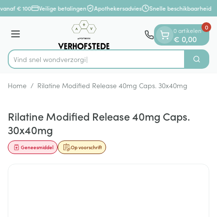
Dia 1 van 1
Ga naar de inhoud
vanaf € 100
Veilige betalingen
Apothekersadvies
Snelle beschikbaarheid
0
0 artikelen
Menu
€ 0,00
Vind snel wo
Zoek
Product, merk, categorie...
Home
/
Rilatine Modified Release 40mg Caps. 30x40mg
Rilatine Modified Release 40mg Caps.
30x40mg
Geneesmiddel
Op voorschrift