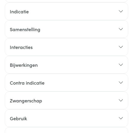
Indicatie
Bij kinderen van 6 jaar en ouder
Samenstelling
Wanneer uitsluitend orthopedagogie onvoldoende
blijkt te zijn
Interacties
Bijwerkingen
Mogelijke bijwerkingen
Contra indicatie
Zwangerschap
Gebruik
Aanbevolen startdosis: 20 mg