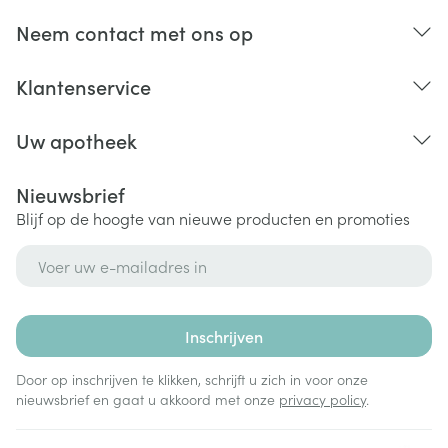
een psychopathische of
Neem contact met ons op
borderlinepersoonlijkheidsstoornis,
abnormale gedachten of visioenen of een ziekte die
Klantenservice
schizofrenie wordt genoemd,
tekenen van een ernstige stemmingsstoornis, zoals:
Uw apotheek
Nieuwsbrief
Blijf op de hoogte van nieuwe producten en promoties
E-mail adres
Inschrijven
Door op inschrijven te klikken, schrijft u zich in voor onze
nieuwsbrief en gaat u akkoord met onze
privacy policy
.