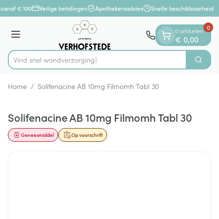
Dia 1 van 1
Ga naar de inhoud
vanaf € 100
Veilige betalingen
Apothekersadvies
Snelle beschikbaarheid
0
0 artikelen
Menu
€ 0,00
Vind snel wond
Zoek
Product, merk, categorie...
Home
/
Solifenacine AB 10mg Filmomh Tabl 30
Solifenacine AB 10mg Filmomh Tabl 30
Geneesmiddel
Op voorschrift