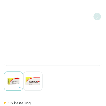
View larger image
View larger image
Solifenacine AB 10mg Filmomh
Op bestelling