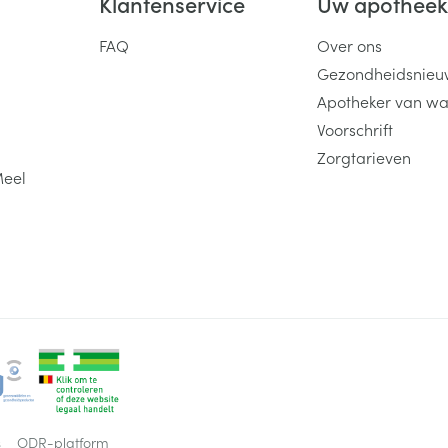
Klantenservice
Uw apothee
FAQ
Over ons
Gezondheidsnieu
Apotheker van wa
Voorschrift
Zorgtarieven
Meel
s
ODR-platform