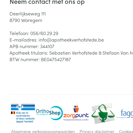
Neem contact met ons op
Deerlijkseweg 111
8790
Waregem
Telefoon:
056/60.29.29
E-mailadres:
info@
apotheekverhofstede.be
APB nummer:
344107
Apotheek titularis:
Sebastien Verhofstede & Stefaan Van 
BTW nummer:
BE0475427187
Algemene verkoopsvoorwaarden
Privacy disclaimer
Cookie