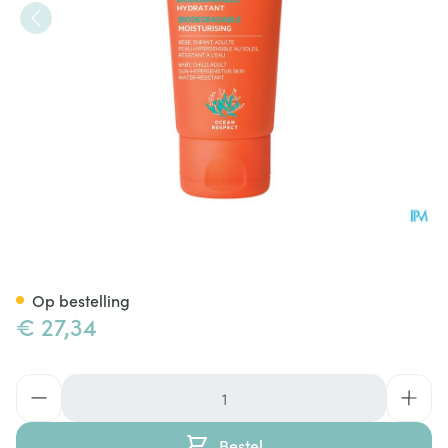
Svr Sun Secure Lait Spf50+ T
Op bestelling
€ 27,34
Aantal
Bestel