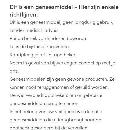
Veiligheidsinformatie
Dit is een geneesmiddel - Hier zijn enkele
Duits
Frans
Frans
Merken
Astellas
richtlijnen:
Dit is een geneesmiddel, geen langdurig gebruik
Breedte
60 mm
zonder medisch advies.
Buiten bereik van kinderen bewaren.
Lengte
98 mm
Lees de bijsluiter zorgvuldig.
Raadpleeg je arts of apotheker.
Diepte
48 mm
Neem in geval van bijwerkingen contact op met je
arts.
Hoeveelheid
30
Geneesmiddelen zijn geen gewone producten. Ze
Verpakking
kunnen nooit teruggenomen of geruild worden.
De wet verbiedt apothekers om ongebruikte
Actieve
tamsulosine hydrochloride
Ingrediënten
geneesmiddelen terug te nemen.
In het belang van uw veiligheid worden alle
Behoud
Kamertemperatuur (15°C - 25°C)
geneesmiddelen die u terugbrengt naar de
apotheek gesorteerd bij de vervallen