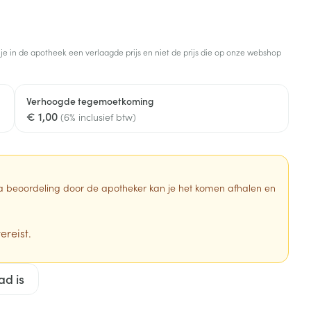
Botten, spieren en
Toon meer
gewrichten
armtetherapie
ogels
Fytotherapie
Wondzorg
Toon meer
 je in de apotheek een verlaagde prijs en niet de prijs die op onze webshop
Diagnosetesten en
stress
Vlooien en teken
meetapparatuur
Oren
Mond en keel
Verhoogde tegemoetkoming
€ 1,00
Alcoholtest
(6% inclusief btw)
g
Oordopjes
Zuigtabletten
herapie -
Mond, muil of snavel
Bloeddrukmeter
ls
en -druppels
Oorreiniging
Spray - oplossing
Cholesteroltest
zen
Oordruppels
Hartslagmeter
 Na beoordeling door de apotheker kan je het komen afhalen en
ulpmiddelen
Toon meer
ereist.
erming
Hygiëne
Ergonomie
ad is
ning en -
Aambeien
s
Bad en douche
Ademhaling en zuurstof