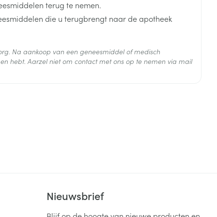
n met 1 - 3 mg/kg/dag, toegediend in 2 innames.
eesmiddelen terug te nemen.
arte innames.
neesmiddelen die u terugbrengt naar de apotheek
 zorg. Na aankoop van een geneesmiddel of medisch
en hebt. Aarzel niet om contact met ons op te nemen via mail
 25 mg
s
 25°C)
k
Nieuwsbrief
Blijf op de hoogte van nieuwe producten en