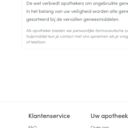
Vervolgens de dagdosis elke 1 - 2 weken verhoge
De wet verbiedt apothekers om ongebruikte gen
Onderhoudsdosis: 5 tot 9 mg/kg/dag in twee ap
In het belang van uw veiligheid worden alle ge
Hoeveelheid
Doseringen tot 30 mg/kg/dag zijn onderzocht
100
gesorteerd bij de vervallen geneesmiddelen.
Verpakking
Als apotheker bieden we persoonlijke farmaceutische
Startdosis: 25 mg 's avonds gedurende 1 week
Actieve
hulpmiddel kun je contact met ons opnemen als je vrag
topiramaat
Vervolgens de dagdosis elke week verhogen met
Ingrediënten
of telefoon.
Onderhoudsdosis: 50 - 200 mg/dag, in 2 inname
Behoud
Kamertemperatuur (15°C -
De tabletten niet breken
Met of zonder een maaltijd
Klantenservice
Uw apothee
FAQ
Over ons