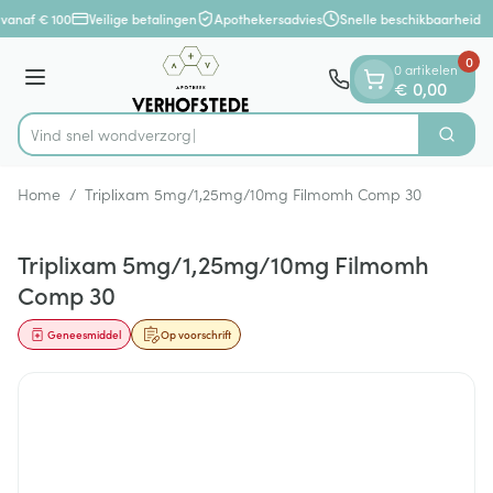
Dia 1 van 1
Ga naar de inhoud
vanaf € 100
Veilige betalingen
Apothekersadvies
Snelle beschikbaarheid
0
0 artikelen
Menu
€ 0,00
Vind snel w
Zoek
Product, merk, categorie...
Home
/
Triplixam 5mg/1,25mg/10mg Filmomh Comp 30
Triplixam 5mg/1,25mg/10mg Filmomh
Comp 30
Geneesmiddel
Op voorschrift