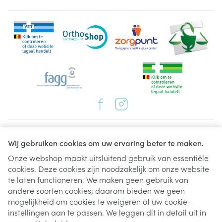
verapamil, diltiazem (hartmedicijnen),
digoxine of andere hart glycosides (voor de
behandeling van hartproblemen),
antibiotica die gebruikt worden om bacteriële
infecties te behandelen (bijv. rifampicine,
erytromycine via injectie, claritromycine,
sparfloxacine, moxifloxacine),
antischimmel medicijnen (bijv. itraconazol,
ketoconazol, amfotericine B via injecties),
allopurinol (tegen jicht),
antihistaminen die gebruikt worden om allergische
reacties zoals hooikoorts te behandelen (bijv.
Juridische links
mizolastine, terfenadine, astemizol),
Wij gebruiken cookies om uw ervaring beter te maken.
corticosteroïden (gebruikt om verschillende
Onze webshop maakt uitsluitend gebruik van essentiële
aandoeningen te behandelen waaronder ernstige
cookies. Deze cookies zijn noodzakelijk om onze website
astma en reumatoïde artritis) en niet-steroïde
Zelden (kan bij maximaal 1 op de 1000 personen
te laten functioneren. We maken geen gebruik van
ontstekingsremmende medicijnen (bijv. ibuprofen) of
andere soorten cookies; daarom bieden we geen
hoge doses salicylaten (bijv. acetylsalicylzuur, een
optreden):
mogelijkheid om cookies te weigeren of uw cookie-
stof die aanwezig is in veel pijnstillers en
instellingen aan te passen. We leggen dit in detail uit in
koortsverlagende medicijnen evenals in medicijnen