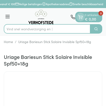
Dia 1 van 1
Ga naar de inhoud
vanaf € 100
Veilige betalingen
Apothekersadvies
Snelle beschikbaarheid
0
0 artikelen
Menu
€ 0,00
Vind snel wondverzor
Zoek
Product, merk, categorie...
Home
/
Uriage Bariesun Stick Solaire Invisible Spf50+18g
Uriage Bariesun Stick Solaire Invisible
Spf50+18g