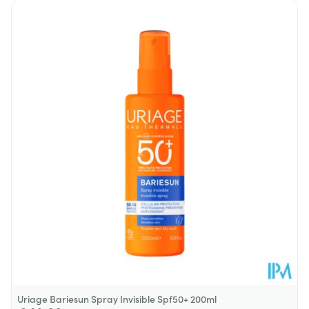
Lengte
35 mm
Diepte
70 mm
Hoeveelheid
18
Verpakking
Behoud
Kamertemperatuur (15°C - 25°C)
Uriage Bariesun Spray Invisible Spf50+ 200ml