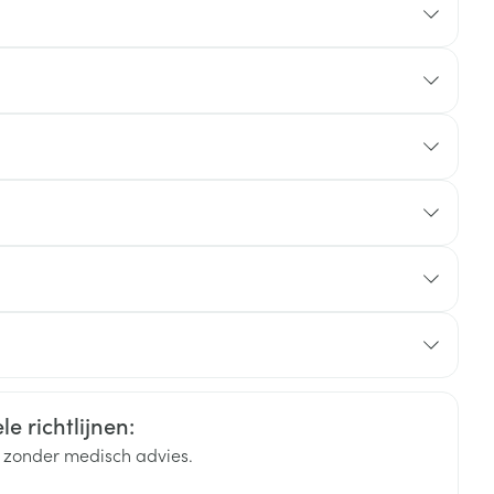
rende
Parfums en
geurproducten
 tot 10 mg eenmaal daags
Duits
Frans
Frans
CBD
e richtlijnen:
k zonder medisch advies.