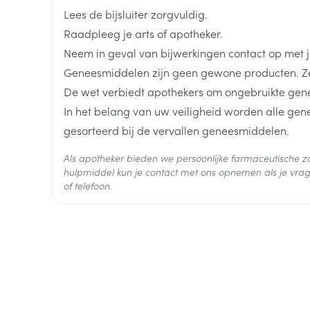
Breedte
55 mm
Lees de bijsluiter zorgvuldig.
Raadpleeg je arts of apotheker.
Lengte
113 mm
Neem in geval van bijwerkingen contact op met je
Geneesmiddelen zijn geen gewone producten. Ze
Diepte
48 mm
De wet verbiedt apothekers om ongebruikte gen
In het belang van uw veiligheid worden alle ge
Hoeveelheid
90
gesorteerd bij de vervallen geneesmiddelen.
Verpakking
Als apotheker bieden we persoonlijke farmaceutische
Actieve
hulpmiddel kun je contact met ons opnemen als je vrag
solifenacine succinaat
Ingrediënten
of telefoon.
Behoud
Kamertemperatuur (15°C -