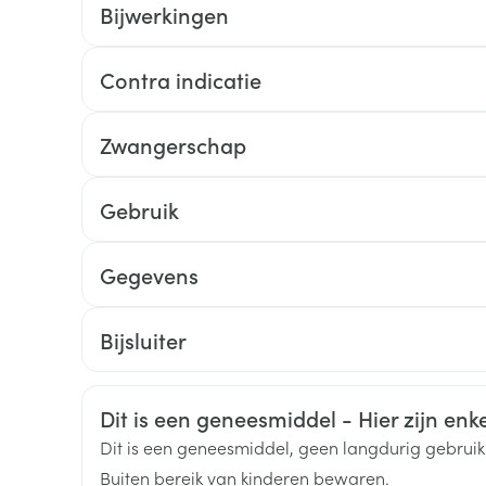
Bijwerkingen
Toon meer
MOGELIJKE BIJWERKINGEN
Contra indicatie
ging
Supplementen
Insectenwe
Mondmaskers
middelen
ssen
Zwangerschap
 -
id
Gebruik
d
Aanbevolen dosering: 5 mg eenmaal daags.
Gegevens
Indien nodig mag de dosering worden verhoogd
CNK
2280519
Bijsluiter
Geheel inslikken met wat vloeistof
Nederlands
Nederlands
Duits
Met of zonder voedsel
Organisaties
Astellas Pharma
Zelfbruiner
Scheren
Veiligheidsinformatie
Dit is een geneesmiddel - Hier zijn enkel
Merken
Astellas
Dit is een geneesmiddel, geen langdurig gebrui
Buiten bereik van kinderen bewaren.