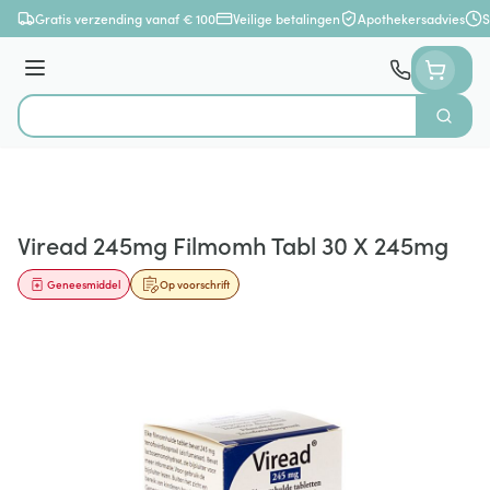
Ga naar de inhoud
Gratis verzending vanaf € 100
Veilige betalingen
Apothekersadvies
S
Menu
Zoek
Product, merk, categorie...
Viread 245mg Filmomh Tabl 30 X 245mg
Geneesmiddel
Op voorschrift