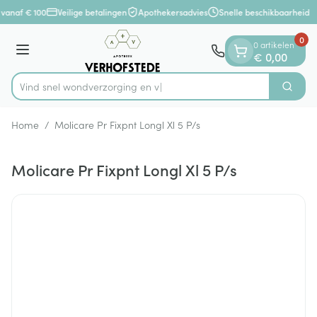
Dia 1 van 1
Ga naar de inhoud
 vanaf € 100
Veilige betalingen
Apothekersadvies
Snelle beschikbaarheid
0
0 artikelen
Menu
€ 0,00
Vind snel wondverzor
Zoek
Product, merk, categorie...
Home
/
Molicare Pr Fixpnt Longl Xl 5 P/s
Molicare Pr Fixpnt Longl Xl 5 P/s