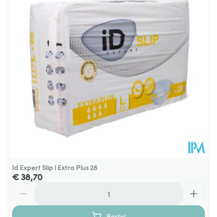
Diepte
73 mm
Hoeveelheid
5 p/s
Verpakking
Behoud
Kamertemperatuur (15°C - 25°C)
Id Expert Slip l Extra Plus 28
€ 38,70
Aantal
Bestel