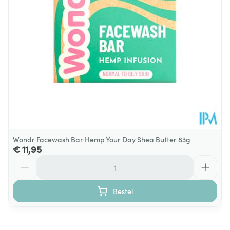
100
Verpakking
Dieetbeperkingen
Zonder kleurstoffen
Kamertemperatuur (15°C -
Behoud
25°C)
Wondr Facewash Bar Hemp Your Day Shea Butter 83g
€ 11,95
Aantal
Bestel