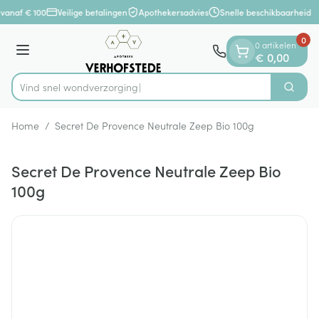
Dia 1 van 1
Ga naar de inhoud
vanaf € 100
Veilige betalingen
Apothekersadvies
Snelle beschikbaarheid
0
0 artikelen
Menu
€ 0,00
Vind snel wondve
Zoek
Product, merk, categorie...
Home
/
Secret De Provence Neutrale Zeep Bio 100g
Secret De Provence Neutrale Zeep Bio
100g