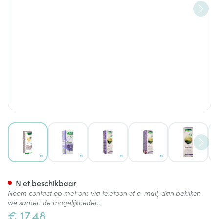
View larger image
View larger image
View larger image
View larger image
View lar
Phytosun Complex Bloeiend B
Niet beschikbaar
Neem contact op met ons via telefoon of e-mail, dan bekijken
we samen de mogelijkheden.
€ 17,48