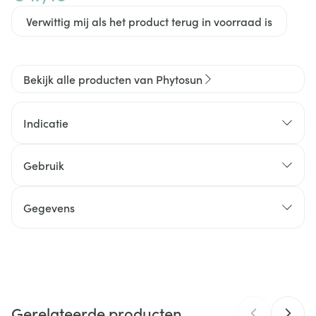
Verwittig mij als het product terug in voorraad is
Bekijk alle producten van Phytosun
Indicatie
Gebruik
Gegevens
CNK
3378205
Organisaties
Perrigo
Gerelateerde producten
Merken
Phytosun