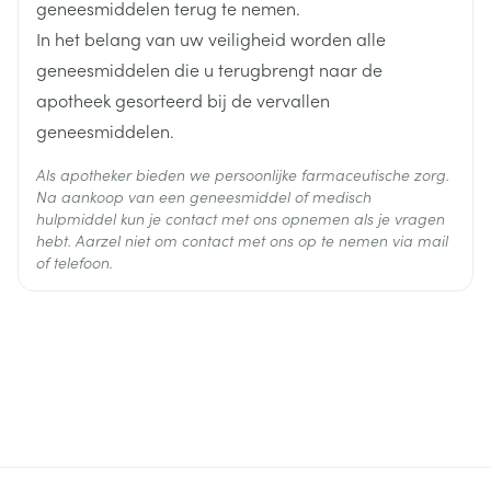
geneesmiddelen terug te nemen.
1 inname /dag.
In het belang van uw veiligheid worden alle
Met of zonder voedsel.
geneesmiddelen die u terugbrengt naar de
Een alternatief bij patiënten die moeite hebben met
apotheek gesorteerd bij de vervallen
het doorslikken van de tabletten: orale suspensie.
geneesmiddelen.
Dosistitratie:
Dag 1 -2: 2 mg (orale suspensie 1 mg/ml gebruiken).
Als apotheker bieden we persoonlijke farmaceutische zorg.
Na aankoop van een geneesmiddel of medisch
Dag 3-4: 5 mg.
hulpmiddel kun je contact met ons opnemen als je vragen
Aanbevolen dosering: 10 mg /dag.
hebt. Aarzel niet om contact met ons op te nemen via mail
of telefoon.
In sommige gevallen: dosisverhogingen in stappen
van 5 mg.
Maximaled dagdosis: 30 mg /dag.
Aanbevolen aanvangsdosering: 15 mg /dag.
Maximaled dagdosis: 30 mg /dag.
Preventie van recidieven: dezelfde dosering
behouden of de dosis aanpassen (inclusief
dosisverlaging) in functie van de klinische toestand