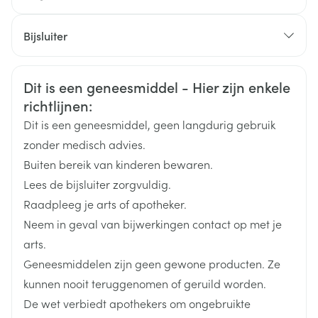
Aanbevolen aanvangsdosering: 10 of 15 mg /dag.
met aripiprazol.
Onderhoudsdosering: 15mg /dag
CNK
3534807
Bijsluiter
Maximaled dagdosis: 30 mg /dag.
Organisaties
Nederlands
Pi Pharma
Duits
Frans
Veiligheidsinformatie
Dit is een geneesmiddel - Hier zijn enkele
Manische episodes
Merken
Pi Pharma
richtlijnen:
VOLWASSENEN
ADOLESCENTEN > OF = 13 JAAR
Dit is een geneesmiddel, geen langdurig gebruik
Dosistitratie:
Breedte
63 mm
zonder medisch advies.
Dag 1-2: 2 mg (orale suspensie 1 mg/ml gebruiken).
Buiten bereik van kinderen bewaren.
Lengte
119 mm
Dag 3-4: 5 mg.
Lees de bijsluiter zorgvuldig.
Aanbevolen dosering: 10 mg /dag.
Raadpleeg je arts of apotheker.
Diepte
32 mm
Behandelingsduur: max. 12 weken.
Neem in geval van bijwerkingen contact op met je
Een dosisaanpassing is aangewezen bij ouderen, bij
arts.
gelijktijdige behandeling met krachtige CYP3A4 of
Actieve
aripiprazol
Geneesmiddelen zijn geen gewone producten. Ze
CYP2D6 remmers (verminderen van de dosis) of
Ingrediënten
krachtige CYP3A4 inductoren (verhogen van de
kunnen nooit teruggenomen of geruild worden.
dosis).
De wet verbiedt apothekers om ongebruikte
Behoud
Kamertemperatuur (15°C - 25°C)
Toedieningswijze