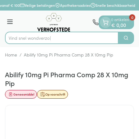
Dia 1 van 1
Ga naar de inhoud
vanaf € 100
Veilige betalingen
Apothekersadvies
Snelle beschikbaarheid
0
0 artikelen
Menu
€ 0,00
Vind snel
Zoek
Product, merk, categorie...
Home
/
Abilify 10mg Pi Pharma Comp 28 X 10mg Pip
Abilify 10mg Pi Pharma Comp 28 X 10mg
Pip
Geneesmiddel
Op voorschrift