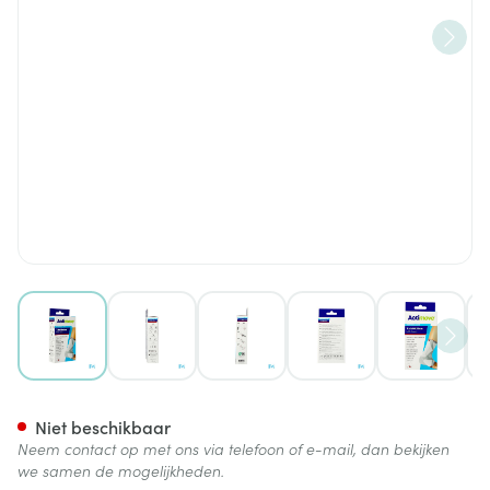
View larger image
View larger image
View larger image
View larger image
View lar
Actimove Talomotion Links Xx
Niet beschikbaar
Neem contact op met ons via telefoon of e-mail, dan bekijken
we samen de mogelijkheden.