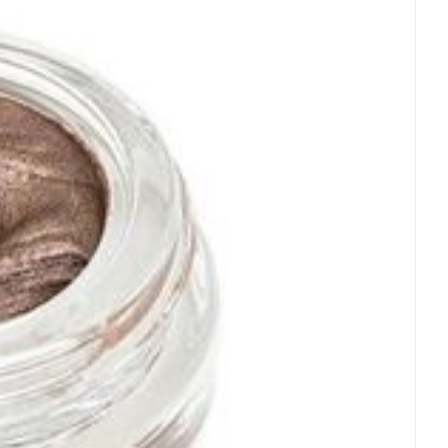
rende
Parfums en
geurproducten
CBD