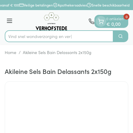
Dia 1 van 1
Ga naar de inhoud
vanaf € 100
Veilige betalingen
Apothekersadvies
Snelle beschikbaarheid
0
0 artikelen
Menu
€ 0,00
Vind snel wondverzorgin
Zoek
Product, merk, categorie...
Home
/
Akileine Sels Bain Delassants 2x150g
Akileine Sels Bain Delassants 2x150g