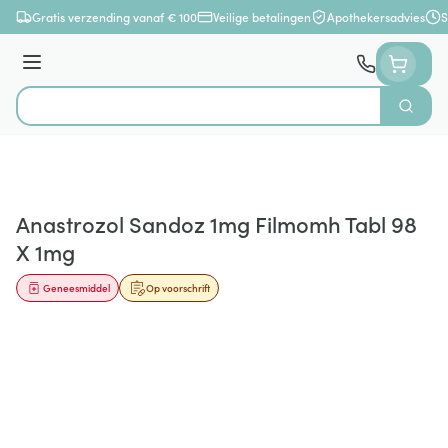
Ga naar de inhoud
Gratis verzending vanaf € 100
Veilige betalingen
Apothekersadvies
S
Menu
Zoek
Product, merk, categorie...
Anastrozol Sandoz 1mg Filmomh Tabl 98
X 1mg
Geneesmiddel
Op voorschrift