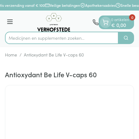
Dia 1 van 1
Ga naar de inhoud
is verzending vanaf € 100
Veilige betalingen
Apothekersadvies
Snelle bes
0
0 artikelen
Menu
€ 0,00
Medicijnen en supplementen zoeken...
Zoek
Product, merk, categorie...
Home
/
Antioxydant Be Life V-caps 60
Antioxydant Be Life V-caps 60