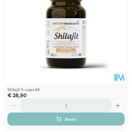
D-α-tocoferylsuccinaat (Vit. E) 77%
9,8 mg
Hoeveelheid
60 gel
Verpakking
L-selenomethionine 0,5%
8,2 mg
Dieetbeperkingen
Glutenvrij, Lactosevrij, Vegan
Pyridoxal-5-fosfaat (Vit. B6) 68%
2,7 mg
Kamertemperatuur (15°C -
Behoud
25°C)
Maltodextrine bio
25 mg
Antiklontermiddel:
5 mg
magnesiumzouten van vetzuren
Shilajit V-caps 60
€ 28,90
Aantal
Bestel