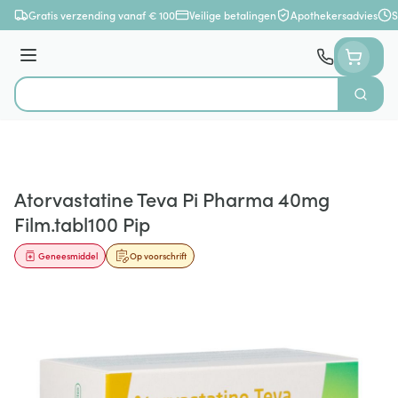
Ga naar de inhoud
Gratis verzending vanaf € 100
Veilige betalingen
Apothekersadvies
S
Menu
Zoek
Product, merk, categorie...
Atorvastatine Teva Pi Pharma 40mg
Film.tabl100 Pip
Geneesmiddel
Op voorschrift