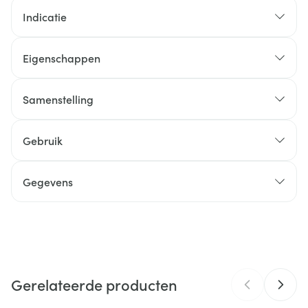
Indicatie
Eigenschappen
Samenstelling
Ingrediënten:
Gebruik
Gegevens
CNK
4693651
Organisaties
Astel Medica sa
Gerelateerde producten
Merken
Bactecal