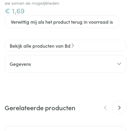
we samen de mogelijkheden.
€ 1,69
Verwittig mij als het product terug in voorraad is
Bekijk alle producten van Bd
Gegevens
CNK
1500263
Organisaties
Becton Dickinson Benelux
Gerelateerde producten
Merken
Bd
Breedte
36 mm
Navigeren door de elementen van de carrousel is mogelijk m
Druk om carrousel over te slaan
Druk op om naar carrouselnavigatie te gaan