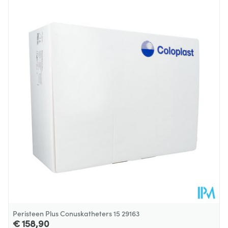
Lengte
170 mm
Diepte
15 mm
Hoeveelheid
14
Verpakking
Behoud
Kamertemperatuur (15°C - 25°C)
Peristeen Plus Conuskatheters 15 29163
€ 158,90