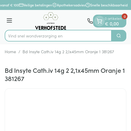
Dia 1 van 1
Ga naar de inhoud
vanaf € 100
Veilige betalingen
Apothekersadvies
Snelle beschikbaarheid
0
0 artikelen
Menu
€ 0,00
Vind snel wondverzor
Zoek
Product, merk, categorie...
Home
/
Bd Insyte Cath.iv 14g 2 2,1x45mm Oranje 1 381267
Bd Insyte Cath.iv 14g 2 2,1x45mm Oranje 1
381267