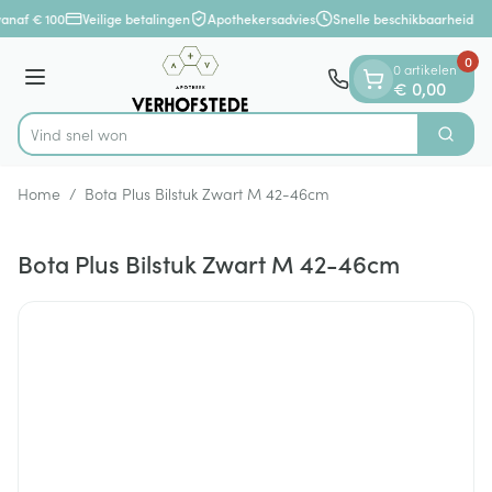
Dia 1 van 1
Ga naar de inhoud
anaf € 100
Veilige betalingen
Apothekersadvies
Snelle beschikbaarheid
0
0 artikelen
Menu
€ 0,00
Vind
Zoek
Product, merk, categorie...
Home
/
Bota Plus Bilstuk Zwart M 42-46cm
Bota Plus Bilstuk Zwart M 42-46cm