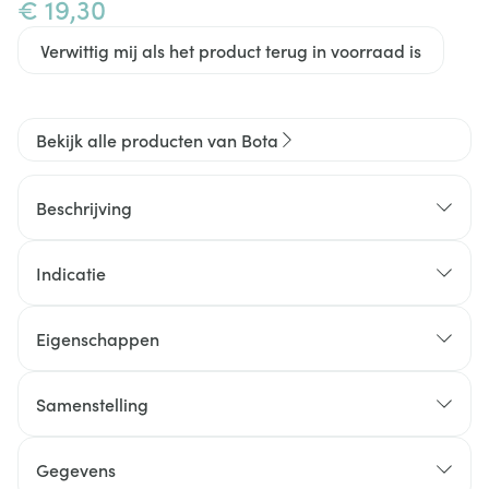
€ 19,30
Verwittig mij als het product terug in voorraad is
Bekijk alle producten van Bota
Beschrijving
Indicatie
Eigenschappen
Anatomische pasvorm
Stevig, huidvriendelijk gebreid materiaal
Samenstelling
Zonder naad
Gegevens