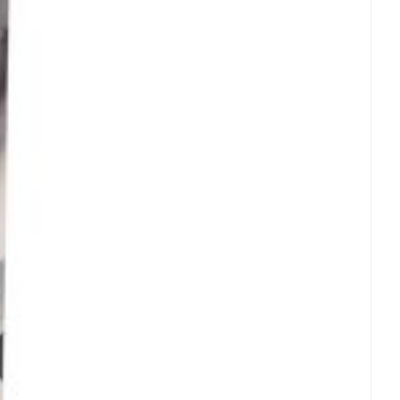
rende
Parfums en
geurproducten
CBD