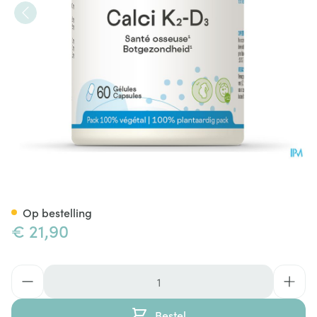
Calci K2 D3 Be Life Caps 60 N
Op bestelling
€ 21,90
Aantal
Bestel