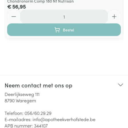
Chondronorm Comp 180 Nf Nutrisan
€ 56,95
Aantal
Bestel
Neem contact met ons op
Deerlijkseweg 111
8790
Waregem
Telefoon:
056/60.29.29
E-mailadres:
info@
apotheekverhofstede.be
APB nummer:
344107