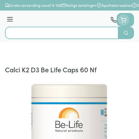
Ga naar de inhoud
Gratis verzending vanaf € 100
Veilige betalingen
Apothekersadvies
S
Menu
Zoek
Product, merk, categorie...
Calci K2 D3 Be Life Caps 60 Nf