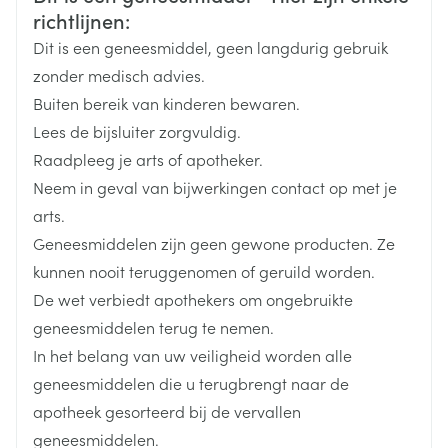
indien u kortgeleden een levend vaccin heeft
Merken
Baxter
richtlijnen:
gekregen;
Dit is een geneesmiddel, geen langdurig gebruik
indien u fenylbutazon, natriumsalicylaat of aspirine
Breedte
81 mm
gebruikt;
zonder medisch advies.
indien u antracyclinen gebruikt (een groep
Buiten bereik van kinderen bewaren.
geneesmiddelen die worden gebruikt om kanker te
Lengte
123 mm
Lees de bijsluiter zorgvuldig.
behandelen);
indien u geneesmiddelen gebruikt met een
Raadpleeg je arts of apotheker.
Diepte
22 mm
vergelijkbaar werkingsmechanisme als CELLTOP.
Neem in geval van bijwerkingen contact op met je
arts.
Hoeveelheid
20
Geneesmiddelen zijn geen gewone producten. Ze
Verpakking
kunnen nooit teruggenomen of geruild worden.
De wet verbiedt apothekers om ongebruikte
Actieve
etoposide
Ingrediënten
geneesmiddelen terug te nemen.
In het belang van uw veiligheid worden alle
Behoud
Kamertemperatuur (15°C - 25°C)
geneesmiddelen die u terugbrengt naar de
apotheek gesorteerd bij de vervallen
geneesmiddelen.