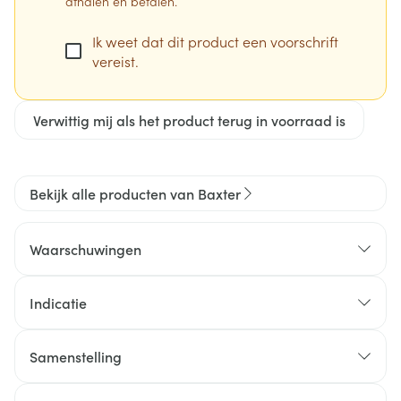
afhalen en betalen.
Ik weet dat dit product een voorschrift
vereist.
Verwittig mij als het product terug in voorraad is
Bekijk alle producten van Baxter
Waarschuwingen
Indicatie
Kleincellig longcarcinoom
Samenstelling
Acute monoblasten- en myelomonoblastenleukemie
De werkzame stof is etoposide.
Maligne lymfoom (non-Hodgkin)
De andere stoffen in dit middel zijn : citroenzuur,