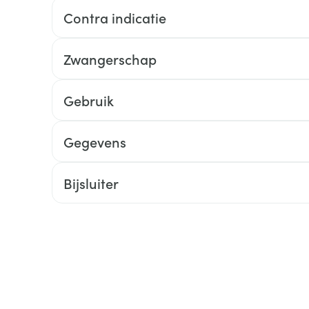
Contra indicatie
ging
Supplementen
Insectenwe
Mondmaskers
middelen
ssen
Zwangerschap
 -
id
Gebruik
d
Gegevens
Bijsluiter
Zelfbruiner
Scheren