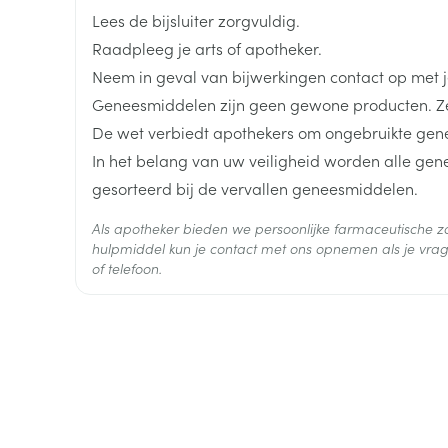
Breedte
50 mm
Lees de bijsluiter zorgvuldig.
Raadpleeg je arts of apotheker.
Lengte
120 mm
Neem in geval van bijwerkingen contact op met je
Geneesmiddelen zijn geen gewone producten. Ze
Diepte
43 mm
De wet verbiedt apothekers om ongebruikte gen
In het belang van uw veiligheid worden alle ge
Hoeveelheid
98
gesorteerd bij de vervallen geneesmiddelen.
Verpakking
Als apotheker bieden we persoonlijke farmaceutische
Actieve
hulpmiddel kun je contact met ons opnemen als je vrag
hydrochloorthiazide, vals
Ingrediënten
of telefoon.
Behoud
Kamertemperatuur (15°C -