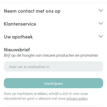
immunosuppresiva (medicijnen die het natuurlijke
afweermechanisme van het lichaam onderdrukken)
Neem contact met ons op
Klantenservice
Uw apotheek
Nieuwsbrief
Blijf op de hoogte van nieuwe producten en promoties
E-mail adres
Inschrijven
Door op inschrijven te klikken, schrijft u zich in voor onze
nieuwsbrief en gaat u akkoord met onze
privacy policy
.