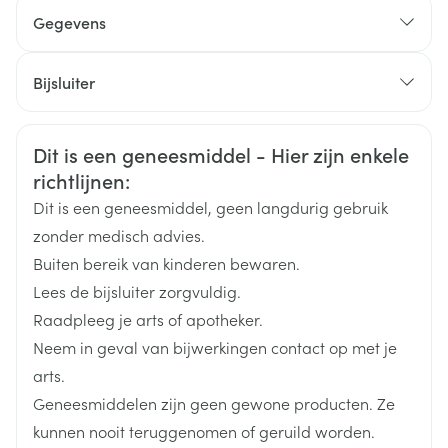
infecties veroorzaakt door bacteriën),
Gegevens
kaliumsparende medicijnen gebruikt voor de
behandeling van hartfalen: eplerenon en
CNK
2574929
spironolacton in een dosering van 12,5 tot 50 mg per
Bijsluiter
2
dag.
Met betrekking tot amlodipine:
Organisaties
Nederlands
Servier Benelux
Nederlands
Duits
Veiligheidsinformatie
Dit is een geneesmiddel - Hier zijn enkele
Duits
Frans
Frans
Merken
Servier Benelux
richtlijnen:
Dit is een geneesmiddel, geen langdurig gebruik
Breedte
45 mm
zonder medisch advies.
andere medicijnen ter behandeling van hoge
Buiten bereik van kinderen bewaren.
bloeddruk, inclusief angiotensine II-
Lengte
42 mm
Lees de bijsluiter zorgvuldig.
receptorantagonist (ARB), aliskiren (zie ook de
Met betrekking tot Coveram
informatie in de rubrieken "Wanneer mag u dit
Raadpleeg je arts of apotheker.
Diepte
68 mm
medicijn niet gebruiken?" en "Wanneer moet u extra
Neem in geval van bijwerkingen contact op met je
voorzichtig zijn met dit medicijn?" of diuretica
arts.
(medicijnen die een vermeerdering geven van de
Hoeveelheid
30
Geneesmiddelen zijn geen gewone producten. Ze
hoeveelheid urine die de nieren produceren),
Verpakking
medicijnen die vaak worden gebruikt voor de
kunnen nooit teruggenomen of geruild worden.