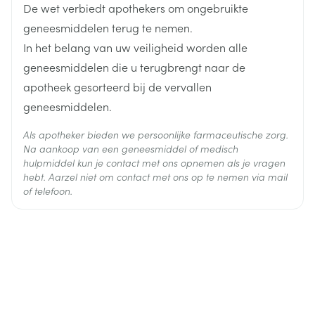
behandeling van diarree (racecadotril) of om
De wet verbiedt apothekers om ongebruikte
amlodipine besilaat, perindopril
Actieve
afstoting van getransplanteerde organen te
Ingrediënten
geneesmiddelen terug te nemen.
arginine
vermijden (sirolimus, everolimus, temsirolimus en
In het belang van uw veiligheid worden alle
andere medicijnen die behoren tot de klasse van de
zogenoemde mTor-remmers). Zie rubriek "Wanneer
Behoud
Kamertemperatuur (15°C - 25°C)
geneesmiddelen die u terugbrengt naar de
moet u extra voorzichtig zijn met dit medicijn?",
apotheek gesorteerd bij de vervallen
sacubitril/valsartan (voor de behandeling van
geneesmiddelen.
langdurig hartfalen). Zie de rubrieken 'Wanneer
mag u dit medicijn niet innemen?' en 'Wanneer moet
Als apotheker bieden we persoonlijke farmaceutische zorg.
u extra voorzichtig zijn met dit medicijn?',
Na aankoop van een geneesmiddel of medisch
niet-steroïdale ontstekingsremmende medicijnen
hulpmiddel kun je contact met ons opnemen als je vragen
(ibuprofen) tegen pijn, of hoge dosis
hebt. Aarzel niet om contact met ons op te nemen via mail
acetylsalicylzuur, een stof die aanwezig is in veel
of telefoon.
pijnstillers en koortsverlagende medicijnen evenals
in medicijnen ter voorkoming van bloedstolsels,
medicijnen ter behandeling van suikerziekte (zoals
insuline),
medicijnen ter behandeling van psychische
aandoeningen zoals depressie, angst, schizofrenie
enz. (b.v. tricyclische antidepressiva, antipsychotica,
imipramine-achtige antidepressiva, neuroleptica),