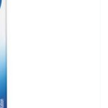
rende
Parfums en
geurproducten
CBD