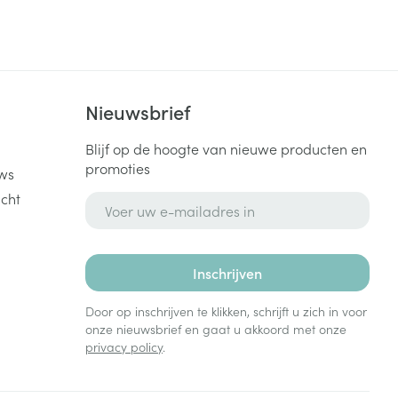
rende
Parfums en
geurproducten
k
Nieuwsbrief
Blijf op de hoogte van nieuwe producten en
promoties
ws
cht
E-mail adres
Inschrijven
Door op inschrijven te klikken, schrijft u zich in voor
CBD
onze nieuwsbrief en gaat u akkoord met onze
privacy policy
.