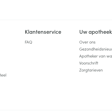
Toon meer
ging
Supplementen
Insectenwe
Mondmaskers
middelen
Klantenservice
Uw apothee
ssen
 -
FAQ
Over ons
id
Gezondheidsnieu
d
Apotheker van wa
Voorschrift
Zorgtarieven
Meel
Zelfbruiner
Scheren