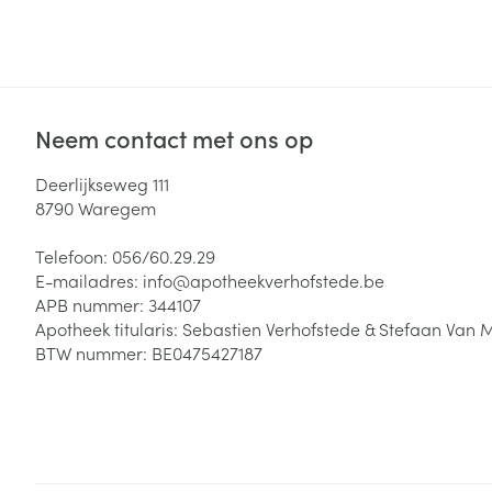
Haar
Gezichtsverzor
Pillendozen en
Neem contact met ons op
accessoires
Pigmentstoorni
Gevoelige huid
Deerlijkseweg 111
geïrriteerde hu
8790
Waregem
Gemengde hui
Telefoon:
056/60.29.29
Doffe huid
E-mailadres:
info@
apotheekverhofstede.be
APB nummer:
344107
Toon meer
Apotheek titularis:
Sebastien Verhofstede & Stefaan Van 
BTW nummer:
BE0475427187
Snurken