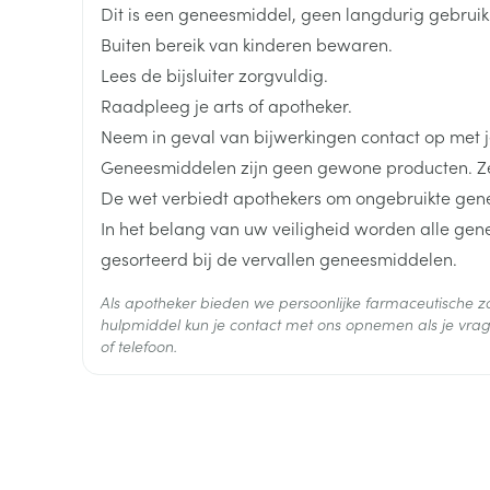
len
Organisaties
Boiron
Dit is een geneesmiddel, geen langdurig gebrui
Kalk- en schimmelnagels
Teststrips en naalden
Lippen
Stomaplaat
oires
spray
Buiten bereik van kinderen bewaren.
Nagelbijten
Overige diabetes
Zonnebank
Accessoires
Merken
Boiron
Lees de bijsluiter zorgvuldig.
producten
Nagelversterkend
Voorbereidi
Raadpleeg je arts of apotheker.
doorn
Naalden voor
Breedte
15 mm
Toon meer
Toon meer
Neem in geval van bijwerkingen contact op met je
lsel
Hormonaal stelsel
Gynaecolog
insulinespuiten
Geneesmiddelen zijn geen gewone producten. Ze
Toon meer
Lengte
63 mm
De wet verbiedt apothekers om ongebruikte gen
richten
Zenuwstelsel
Slapelooshe
In het belang van uw veiligheid worden alle ge
en stress
 mannen
Make-up
Seksualiteit
Diepte
15 mm
gesorteerd bij de vervallen geneesmiddelen.
hygiene
iten
Sondes, baxters en
Bandages e
rging
Make-up penselen en
catheters
- orthopedi
Als apotheker bieden we persoonlijke farmaceutische
Hoeveelheid
Condooms e
Immuniteit
verbanden
Allergie
gebruiksvoorwerpen
4
hulpmiddel kun je contact met ons opnemen als je vrag
Verpakking
Sondes
of telefoon.
Intiem welzi
injectie
Eyeliner - oogpotlood
Buik
ging
Accessoires voor sondes
Behoud
Kamertemperatuur (15°C -
Intieme ver
Mascara
Acne
Oor
Arm
Baxters
Massage
nsulinepen -
Oogschaduw
Elleboog
Catheters
Toon meer
Toon meer
Enkel en voe
Afslanken
Homeopath