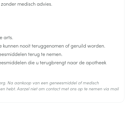
k zonder medisch advies.
je
Badkamer
Bed
ng zon
Doorliggen - decubitis
Toon meer
 arts.
ie
Urinewegen
 kunnen nooit teruggenomen of geruild worden.
eesmiddelen terug te nemen.
id, spanning
Stoppen met roken
neesmiddelen die u terugbrengt naar de apotheek
 en intieme
Gezichtsreiniging -
ontschminken
n Orthopedie
Instrumenten
sche
 zorg. Na aankoop van een geneesmiddel of medisch
n anticonceptie
Reinigingsmelk, - crème, -
Anti tumor middelen
en hebt. Aarzel niet om contact met ons op te nemen via mail
olie en gel
jn
Tonic - lotion
 25°C)
zorging
Anesthesie
Micellair water
Specifiek voor de ogen
t
ie
Diverse geneesmiddelen
Toon meer