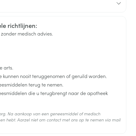
e richtlijnen:
rende
Parfums en
geurproducten
k zonder medisch advies.
 arts.
 kunnen nooit teruggenomen of geruild worden.
 te worden vermeden.
eesmiddelen terug te nemen.
neesmiddelen die u terugbrengt naar de apotheek
CBD
 zorg. Na aankoop van een geneesmiddel of medisch
en hebt. Aarzel niet om contact met ons op te nemen via mail