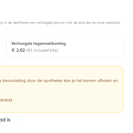
Botten, spieren en
Toon meer
gewrichten
armtetherapie
ogels
Fytotherapie
Wondzorg
Toon meer
 je in de apotheek een verlaagde prijs en niet de prijs die op onze webshop
Diagnosetesten en
stress
Vlooien en teken
meetapparatuur
Oren
Mond en keel
Verhoogde tegemoetkoming
€ 2,62
Alcoholtest
(6% inclusief btw)
g
Oordopjes
Zuigtabletten
herapie -
Mond, muil of snavel
Bloeddrukmeter
ls
en -druppels
Oorreiniging
Spray - oplossing
Cholesteroltest
zen
Oordruppels
Hartslagmeter
 Na beoordeling door de apotheker kan je het komen afhalen en
ulpmiddelen
Toon meer
ereist.
erming
Hygiëne
Ergonomie
ad is
ning en -
Aambeien
s
Bad en douche
Ademhaling en zuurstof