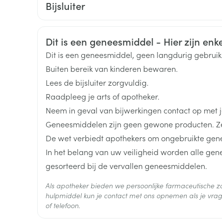
Startdosis: 60 mg 1x/dag.
Bijsluiter
Toon meer
Max. 120 mg/dag in gelijk verdeelde doses.
Nederlands
Duits
Frans
Organisaties
Viatris
Startdosis: 60 mg 1x/dag.
Veiligheidsinformatie
Dit is een geneesmiddel - Hier zijn enkel
ging
Supplementen
Insectenwe
Max. 120 mg/dag.
Merken
Viatris
Mondmaskers
middelen
Dit is een geneesmiddel, geen langdurig gebrui
Startdosis: 30 mg 1x/dag.
ssen
Buiten bereik van kinderen bewaren.
Standaard onderhoudsdosis: 60 mg 1x/dag.
Breedte
65 mm
 -
Lees de bijsluiter zorgvuldig.
Max. 120 mg/dag.
id
Raadpleeg je arts of apotheker.
Lengte
115 mm
d
Neem in geval van bijwerkingen contact op met je
Met of zonder voedsel innemen.
Geneesmiddelen zijn geen gewone producten. Ze
Plotseling stopzetten van de behandeling dient
Diepte
46 mm
De wet verbiedt apothekers om ongebruikte gen
In het belang van uw veiligheid worden alle ge
Hoeveelheid
28
gesorteerd bij de vervallen geneesmiddelen.
Verpakking
Zelfbruiner
Scheren
Als apotheker bieden we persoonlijke farmaceutische
Actieve
hulpmiddel kun je contact met ons opnemen als je vrag
duloxetine hydrochloride
Ingrediënten
of telefoon.