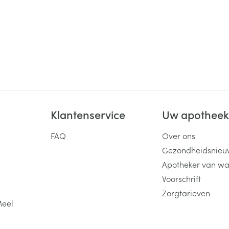
Behoud
Kamertemperatuur (15°C -
Klantenservice
Uw apothee
FAQ
Over ons
Gezondheidsnieu
Apotheker van wa
Voorschrift
Zorgtarieven
Meel