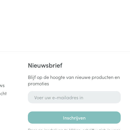
 25°C)
k
Nieuwsbrief
Blijf op de hoogte van nieuwe producten en
promoties
ws
cht
E-mail adres
Inschrijven
Door op inschrijven te klikken, schrijft u zich in voor