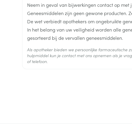
Lengte
137 mm
Neem in geval van bijwerkingen contact op met je
Geneesmiddelen zijn geen gewone producten. Ze
Diepte
43 mm
De wet verbiedt apothekers om ongebruikte gen
In het belang van uw veiligheid worden alle ge
Hoeveelheid
50
gesorteerd bij de vervallen geneesmiddelen.
Verpakking
Als apotheker bieden we persoonlijke farmaceutische
Actieve
hulpmiddel kun je contact met ons opnemen als je vrag
ebastine
Ingrediënten
of telefoon.
Behoud
Kamertemperatuur (15°C -