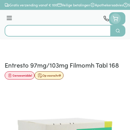
Ga naar de inhoud
Gratis verzending vanaf € 100
Veilige betalingen
Apothekersadvies
S
Menu
Zoek
Product, merk, categorie...
Entresto 97mg/103mg Filmomh Tabl 168
Geneesmiddel
Op voorschrift