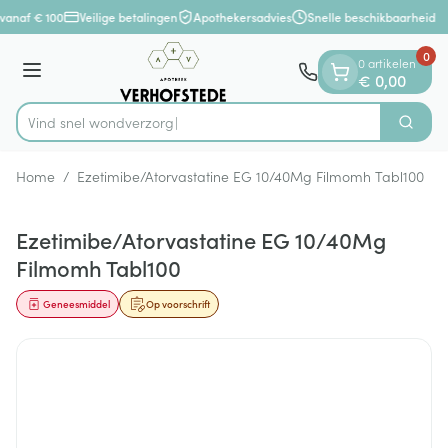
Dia 1 van 1
Ga naar de inhoud
vanaf € 100
Veilige betalingen
Apothekersadvies
Snelle beschikbaarheid
0
0 artikelen
Menu
€ 0,00
Vind snel wo
Zoek
Product, merk, categorie...
Home
/
Ezetimibe/Atorvastatine EG 10/40Mg Filmomh Tabl100
Ezetimibe/Atorvastatine EG 10/40Mg
Filmomh Tabl100
Geneesmiddel
Op voorschrift