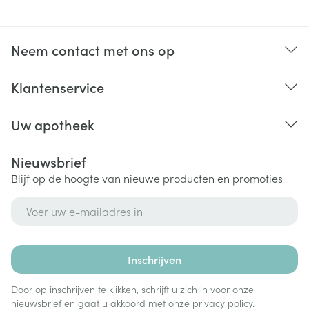
kortademigheid
buikpijn, opgeblazen buik, constipatie, slechte
vertering, winderigheid, vaker stoelgang,
Neem contact met ons op
maagontsteking, misselijkheid, maagongemak,
Klantenservice
maaglast
acne, netelroos
Uw apotheek
gewrichtspijn, rugpijn, krampen in de benen
vermoeidheid, spasme of zwakte van de spieren
Nieuwsbrief
pijn in de armen en benen
Blijf op de hoogte van nieuwe producten en promoties
ongewone zwakte, vermoeid of onwel gevoel
zwelling, vooral in de enkels (oedeem)
E-mail adres
stijgingen in bepaalde bloedwaarden voor de lever-
of spierfunctie (CK)
gewichtstoename
Inschrijven
Door op inschrijven te klikken, schrijft u zich in voor onze
nieuwsbrief en gaat u akkoord met onze
privacy policy
.