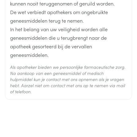
atorvastatine calcium, ezetimibe
lupusachtige ziekte (zoals huiduitslag, aangedane
kunnen nooit teruggenomen of geruild worden.
Ingrediënten
gewrichten en effecten op de bloedcellen). Als u
De wet verbiedt apothekers om ongebruikte
problemen krijgt met onverwachte of
geneesmiddelen terug te nemen.
Behoud
Kamertemperatuur (15°C - 25°C)
ongebruikelijke bloedingen of blauwe plekken, dan
In het belang van uw veiligheid worden alle
kan dit wijzen op een leveraandoening. Raadpleeg
geneesmiddelen die u terugbrengt naar de
dan zo snel mogelijk uw arts.
apotheek gesorteerd bij de vervallen
geneesmiddelen.
Als apotheker bieden we persoonlijke farmaceutische zorg.
Na aankoop van een geneesmiddel of medisch
diarree
hulpmiddel kun je contact met ons opnemen als je vragen
spierpijn
hebt. Aarzel niet om contact met ons op te nemen via mail
of telefoon.
griep
depressie, moeilijk slapen, slaapsstoornissen.
duizeligheid, hoofdpijn, tintelingen
trage hartslag
opvliegers