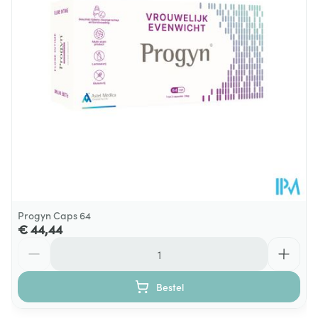
Dieetbeperkingen
Glutenvrij, Lactosevrij, Vegan
Kamertemperatuur (15°C -
Behoud
25°C)
Progyn Caps 64
€ 44,44
Aantal
Bestel