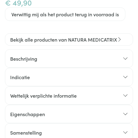
€ 49,90
Verwittig mij als het product terug in voorraad is
Bekijk alle producten van NATURA MEDICATRIX
Beschrijving
Indicatie
Wettelijk verplichte informatie
Zink bevordert een normale VRUCHTBAARHEID EN
Eigenschappen
VOORTPLANTING.
Selenium draagt bij aan een normale
Samenstelling
SPERMATOGENESE (vorming van de