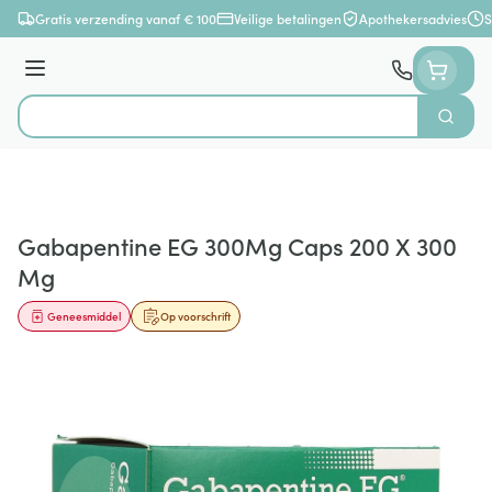
Ga naar de inhoud
Gratis verzending vanaf € 100
Veilige betalingen
Apothekersadvies
S
Menu
Zoek
Product, merk, categorie...
Gabapentine EG 300Mg Caps 200 X 300
Mg
Geneesmiddel
Op voorschrift