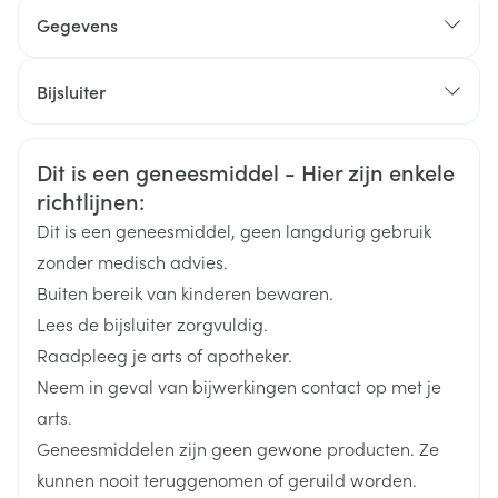
Begindosis: 1 mg /dag
Gegevens
natriumzetmeelglycollaat (type A), povidon K30,
Indien nodig met intervallen van 1 à 2 weken tussen
indigotine (E 132), microkristallijne cellulose,
CNK
2953248
elke stap verhogen tot max. 6 mg /dag
magnesiumstearaat
Bijsluiter
Tabletten in hun geheel met wat vloeistof inslikken in
Organisaties
Nederlands
Sandoz
Duits
Frans
1 inname /dag
Veiligheidsinformatie
Dit is een geneesmiddel - Hier zijn enkele
Merken
Sandoz
De dosis best kort voor of tijdens een stevig ontbijt of
richtlijnen:
de eerste hoofdmaaltijd innemen
Dit is een geneesmiddel, geen langdurig gebruik
Breedte
50 mm
Een vergeten dosis mag niet ingehaald worden
zonder medisch advies.
door de volgende dosis te verhogen
Buiten bereik van kinderen bewaren.
Lengte
95 mm
Lees de bijsluiter zorgvuldig.
Raadpleeg je arts of apotheker.
Diepte
60 mm
Neem in geval van bijwerkingen contact op met je
arts.
Hoeveelheid
120
Geneesmiddelen zijn geen gewone producten. Ze
Verpakking
kunnen nooit teruggenomen of geruild worden.