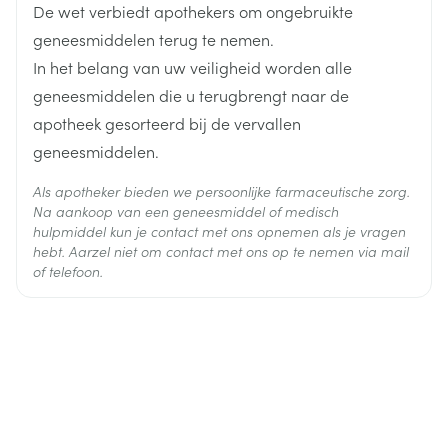
De wet verbiedt apothekers om ongebruikte
Actieve
glimepiride
Ingrediënten
geneesmiddelen terug te nemen.
In het belang van uw veiligheid worden alle
Behoud
Kamertemperatuur (15°C - 25°C)
geneesmiddelen die u terugbrengt naar de
apotheek gesorteerd bij de vervallen
geneesmiddelen.
Als apotheker bieden we persoonlijke farmaceutische zorg.
Na aankoop van een geneesmiddel of medisch
hulpmiddel kun je contact met ons opnemen als je vragen
hebt. Aarzel niet om contact met ons op te nemen via mail
of telefoon.