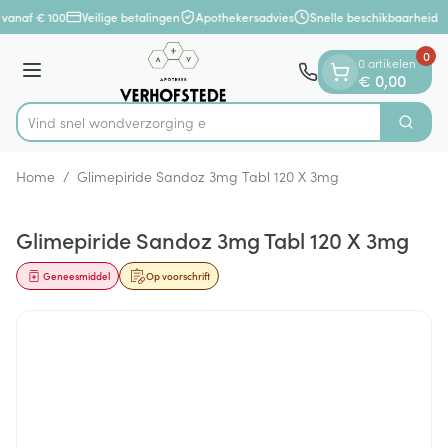
Dia 1 van 1
Ga naar de inhoud
 vanaf € 100
Veilige betalingen
Apothekersadvies
Snelle beschikbaarheid
0
0 artikelen
Menu
€ 0,00
Vind snel wondver
Zoek
Product, merk, categorie...
Home
/
Glimepiride Sandoz 3mg Tabl 120 X 3mg
Glimepiride Sandoz 3mg Tabl 120 X 3mg
Geneesmiddel
Op voorschrift