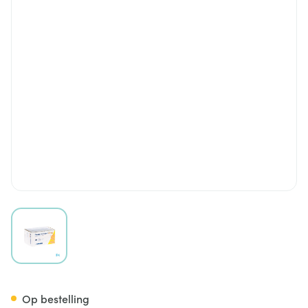
View larger image
Glimepiride Sandoz 3mg Tabl
Op bestelling