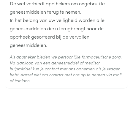
De wet verbiedt apothekers om ongebruikte
Actieve
geneesmiddelen terug te nemen.
haloperidol decanoaat
Ingrediënten
In het belang van uw veiligheid worden alle
geneesmiddelen die u terugbrengt naar de
Behoud
Kamertemperatuur (15°C - 25°C)
apotheek gesorteerd bij de vervallen
geneesmiddelen.
Als apotheker bieden we persoonlijke farmaceutische zorg.
Na aankoop van een geneesmiddel of medisch
hulpmiddel kun je contact met ons opnemen als je vragen
hebt. Aarzel niet om contact met ons op te nemen via mail
of telefoon.