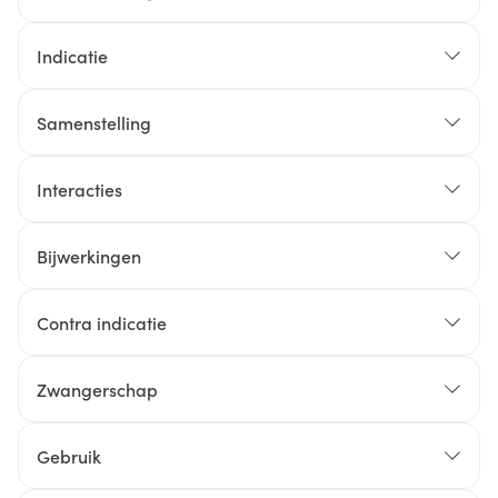
Indicatie
Samenstelling
Interacties
Bijwerkingen
Contra indicatie
U bent allergisch voor een van de stoffen in dit
Zwangerschap
geneesmiddel. Deze stoffen kunt u vinden in rubriek
inhoud van de verpakking en overige informatie.
Gebruik
U bent zich minder bewust van uw omgeving of uw
Na stabilisatie, om de 4 weken een dosis gelijk aan