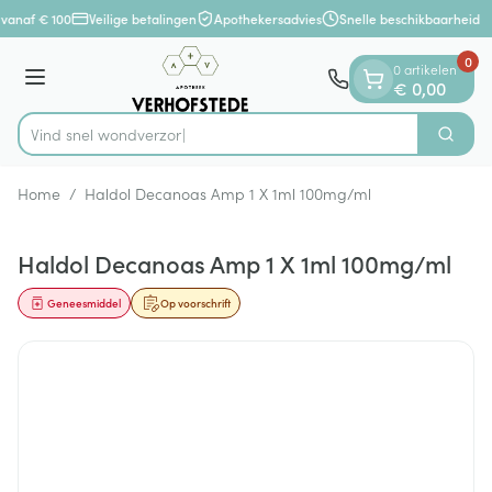
Dia 1 van 1
Ga naar de inhoud
vanaf € 100
Veilige betalingen
Apothekersadvies
Snelle beschikbaarheid
0
0 artikelen
Menu
€ 0,00
Vind snel
Zoek
Product, merk, categorie...
Home
/
Haldol Decanoas Amp 1 X 1ml 100mg/ml
Haldol Decanoas Amp 1 X 1ml 100mg/ml
Geneesmiddel
Op voorschrift