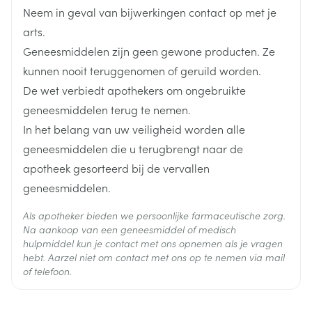
Diepte
16 mm
250 microgram elke week tot normalisatie van de
Neem in geval van bijwerkingen contact op met je
bloedspiegels. Een onderhoudsbehandeling van 1
arts.
mg hydroxocobalamine wordt aangeraden elke 2 of
Hoeveelheid
3
Geneesmiddelen zijn geen gewone producten. Ze
3 maanden.
Verpakking
- Als een
vitamine B12-deficiëntie irreversibel
is,
kunnen nooit teruggenomen of geruild worden.
zoals bij een totale gastrectomie of de resectie van
De wet verbiedt apothekers om ongebruikte
Actieve
het ileum, is de behandeling levenslang aan een
hydroxocobalamine acetaat
Ingrediënten
geneesmiddelen terug te nemen.
dosering van 1 mg hydroxocobalamine elke 2 tot 3
maanden.
In het belang van uw veiligheid worden alle
- Bij de
behandeling van neurologische symptomen
Behoud
Kamertemperatuur (15°C - 25°C)
geneesmiddelen die u terugbrengt naar de
wordt een dosis van 1 tot 2 mg en tot 5 mg per dag
apotheek gesorteerd bij de vervallen
of elke 2 dagen intramusculair voorgesteld.
geneesmiddelen.
- In het geval van een
cyanide-intoxicatie
: De dosis
hydroxocobalamine zal op 5 gram gebracht
Als apotheker bieden we persoonlijke farmaceutische zorg.
worden binnen 15 minuten op 2 uur gebracht
Na aankoop van een geneesmiddel of medisch
worden via intraveneuze toediening. Een tweede
hulpmiddel kun je contact met ons opnemen als je vragen
dosis mag toegediend worden.
hebt. Aarzel niet om contact met ons op te nemen via mail
Bij kinderen
of telefoon.
Gelijkaardige doses als bij volwassenen mogen
toegediend worden, behalve voor de behandeling