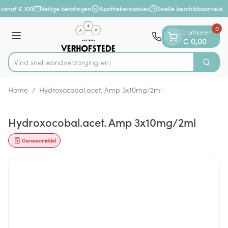
Dia 1 van 1
Ga naar de inhoud
 vanaf € 100
Veilige betalingen
Apothekersadvies
Snelle beschikbaarheid
0
0 artikelen
Menu
€ 0,00
Vind snel wondverz
Zoek
Product, merk, categorie...
Home
/
Hydroxocobal.acet. Amp 3x10mg/2ml
Hydroxocobal.acet. Amp 3x10mg/2ml
Geneesmiddel