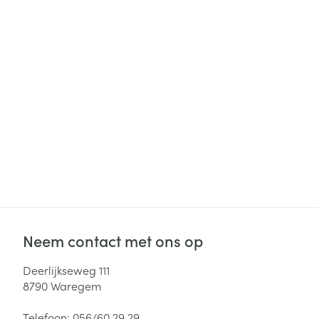
Neem contact met ons op
Deerlijkseweg 111
8790
Waregem
Telefoon:
056/60.29.29