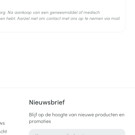
ikt voor de behandeling van verschillende
 zorg. Na aankoop van een geneesmiddel of medisch
ohol verhoogt het risico op een gastro-intestinale
en hebt. Aarzel niet om contact met ons op te nemen via mail
 25°C)
k
Nieuwsbrief
Blijf op de hoogte van nieuwe producten en
promoties
ws
cht
E-mail adres