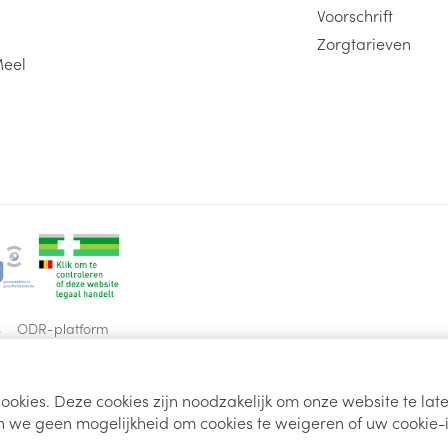
Voorschrift
ontsteking van de maag en darmen
Zorgtarieven
doorboring (perforatie) van de maag of de dar
Meel
astma of verergering van astma
moeite met ademhalen
samentrekkingen van de bronchiën (bronchospa
geelzucht
jeuk, netelroos
gehoorverlies
gezichtsverlies
ontsteking van de neusslijmvliezen (rinitis)
s
ODR-platform
depressie
verwardheid
aantasting van de oogzenuw, infectie van de o
ookies. Deze cookies zijn noodzakelijk om onze website te la
 we geen mogelijkheid om cookies te weigeren of uw cookie-i
anafylaxie (ernstige uiting van directe allergie)