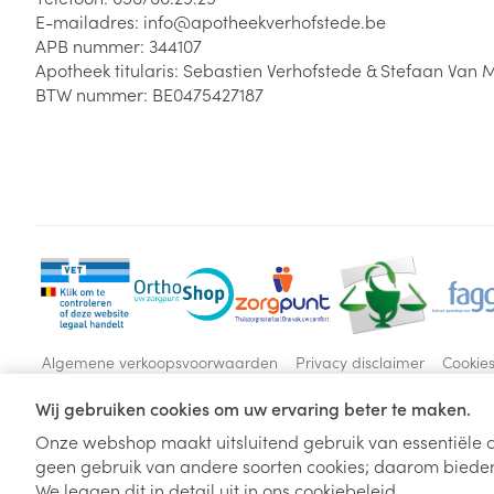
E-mailadres:
info@
apotheekverhofstede.be
APB nummer:
344107
Apotheek titularis:
Sebastien Verhofstede & Stefaan Van 
BTW nummer:
BE0475427187
Algemene verkoopsvoorwaarden
Privacy disclaimer
Cookie
Wij gebruiken cookies om uw ervaring beter te maken.
Onze webshop maakt uitsluitend gebruik van essentiële c
geen gebruik van andere soorten cookies; daarom bieden
We leggen dit in detail uit in ons
cookiebeleid