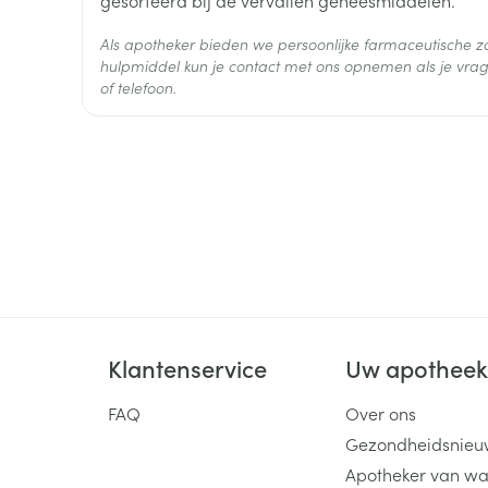
voriconazol of fluconazol (geneesmiddelen gebru
hoofdpijn
Verpakking
schimmelinfecties)
duizeligheid
Als apotheker bieden we persoonlijke farmaceutische
alcohol: gelijktijdig gebruik van ibuprofen en alc
Actieve
hulpmiddel kun je contact met ons opnemen als je vrag
vermoeidheid
bloeding
ibuprofen
Ingrediënten
of telefoon.
(bloed) braken
misselijkheid
Behoud
Kamertemperatuur (15°C -
verstopping
buikpijn of pijn in de bovenbuik
maagzuur
winderigheid
rode vlekken, roodheid van de huid
oorsuizen
Klantenservice
Uw apothee
slaperigheid
slapeloosheid
FAQ
Over ons
angst
Gezondheidsnieu
overgevoeligheid
Apotheker van wa
zweren in de mond