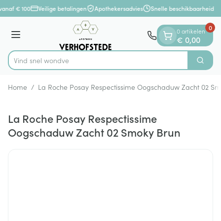
Dia 1 van 1
Ga naar de inhoud
vanaf € 100
Veilige betalingen
Apothekersadvies
Snelle beschikbaarheid
0
0 artikelen
Menu
€ 0,00
Vind snel
Zoek
Product, merk, categorie...
Home
/
La Roche Posay Respectissime Oogschaduw Zacht 02 Sm
La Roche Posay Respectissime
Oogschaduw Zacht 02 Smoky Brun