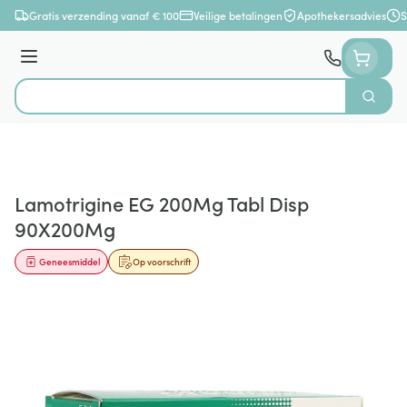
Ga naar de inhoud
Gratis verzending vanaf € 100
Veilige betalingen
Apothekersadvies
S
Menu
Zoek
Product, merk, categorie...
Lamotrigine EG 200Mg Tabl Disp
90X200Mg
Geneesmiddel
Op voorschrift