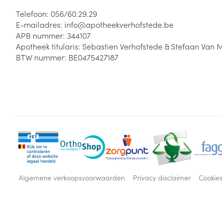
Telefoon:
056/60.29.29
Zuurstof
Eelt
E-mailadres:
info@
apotheekverhofstede.be
Eksteroog - lik
APB nummer:
344107
Ademhalingsste
Apotheek titularis:
Sebastien Verhofstede & Stefaan Van 
Toon meer
BTW nummer:
BE0475427187
Spieren en gew
Specifiek voor
Naalden en spu
Lichaamsverzo
Infecties
Spuiten
Deodorant
Oplossing voor 
Gezichtsverzor
Naalden
Luizen
Naalden voor i
Algemene verkoopsvoorwaarden
Privacy disclaimer
Cookie
pennaalden
Diagnostica
Toon meer