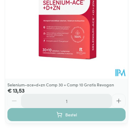
Dieetbeperkingen
Zonder allergenen
Actieve
melatonine
Ingrediënten
Kamertemperatuur (15°C -
Behoud
25°C)
Selenium-ace+d+zn Comp 30 + Comp 10 Gratis Revogan
€ 13,53
Aantal
Bestel