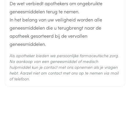
De wet verbiedt apothekers om ongebruikte
Actieve
geneesmiddelen terug te nemen.
mirtazapine
Ingrediënten
In het belang van uw veiligheid worden alle
geneesmiddelen die u terugbrengt naar de
Behoud
Kamertemperatuur (15°C - 25°C)
apotheek gesorteerd bij de vervallen
geneesmiddelen.
Als apotheker bieden we persoonlijke farmaceutische zorg.
Na aankoop van een geneesmiddel of medisch
hulpmiddel kun je contact met ons opnemen als je vragen
hebt. Aarzel niet om contact met ons op te nemen via mail
of telefoon.