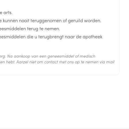
 arts.
 kunnen nooit teruggenomen of geruild worden.
rende
Parfums en
eesmiddelen terug te nemen.
geurproducten
neesmiddelen die u terugbrengt naar de apotheek
 zorg. Na aankoop van een geneesmiddel of medisch
 25°C)
en hebt. Aarzel niet om contact met ons op te nemen via mail
CBD