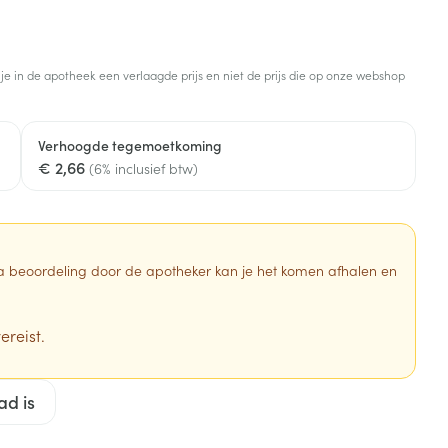
Botten, spieren en
Toon meer
gewrichten
armtetherapie
ogels
Fytotherapie
Wondzorg
Toon meer
 je in de apotheek een verlaagde prijs en niet de prijs die op onze webshop
Diagnosetesten en
stress
Vlooien en teken
meetapparatuur
Oren
Mond en keel
Verhoogde tegemoetkoming
€ 2,66
Alcoholtest
(6% inclusief btw)
g
Oordopjes
Zuigtabletten
herapie -
Mond, muil of snavel
Bloeddrukmeter
ls
en -druppels
Oorreiniging
Spray - oplossing
Cholesteroltest
zen
Oordruppels
Hartslagmeter
 Na beoordeling door de apotheker kan je het komen afhalen en
ulpmiddelen
Toon meer
ereist.
erming
Hygiëne
Ergonomie
ad is
ning en -
Aambeien
s
Bad en douche
Ademhaling en zuurstof