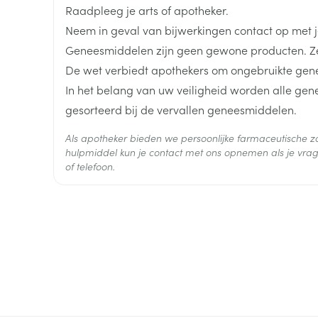
Raadpleeg je arts of apotheker.
Toon meer
Lengte
98 mm
Neem in geval van bijwerkingen contact op met je
Geneesmiddelen zijn geen gewone producten. Ze
ging
Supplementen
Insectenwe
Diepte
38 mm
De wet verbiedt apothekers om ongebruikte gen
Mondmaskers
middelen
ssen
In het belang van uw veiligheid worden alle ge
Actieve
nebivolol hydrochloride
gesorteerd bij de vervallen geneesmiddelen.
 -
Ingrediënten
id
Als apotheker bieden we persoonlijke farmaceutische
d
Behoud
Kamertemperatuur (15°C -
hulpmiddel kun je contact met ons opnemen als je vrag
of telefoon.
Zelfbruiner
Scheren