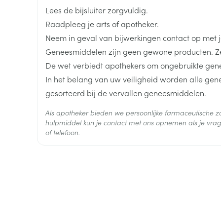
langdurig (chronisch) hartfalen bij volwassenen, 
geneesmiddelen ter behandeling van jicht (allopu
Breedte
58 mm
Lees de bijsluiter zorgvuldig.
oedeem (een snelle onderhuidse zwelling, op een 
niet steroïdale ontstekingsremmers (NSAID's zoal
Raadpleeg je arts of apotheker.
acetylsalicylzuur ter verlichting van pijn.
Lengte
120 mm
Neem in geval van bijwerkingen contact op met je
Geneesmiddelen zijn geen gewone producten. Ze
Diepte
50 mm
De wet verbiedt apothekers om ongebruikte gen
In het belang van uw veiligheid worden alle ge
Hoeveelheid
30
gesorteerd bij de vervallen geneesmiddelen.
Verpakking
Als apotheker bieden we persoonlijke farmaceutische
Actieve
hulpmiddel kun je contact met ons opnemen als je vrag
perindopril tert-butylami
Ingrediënten
of telefoon.
Behoud
Kamertemperatuur (15°C -