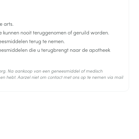
gebruikt of heeft gebruikt, omdat het risico op angio-
rinol),
plek zoals de keel) dan verhoogd is.
s ibuprofen, diclofenac) met inbegrip van
 arts.
 kunnen nooit teruggenomen of geruild worden.
eesmiddelen terug te nemen.
neesmiddelen die u terugbrengt naar de apotheek
 zorg. Na aankoop van een geneesmiddel of medisch
en hebt. Aarzel niet om contact met ons op te nemen via mail
ne
 25°C)