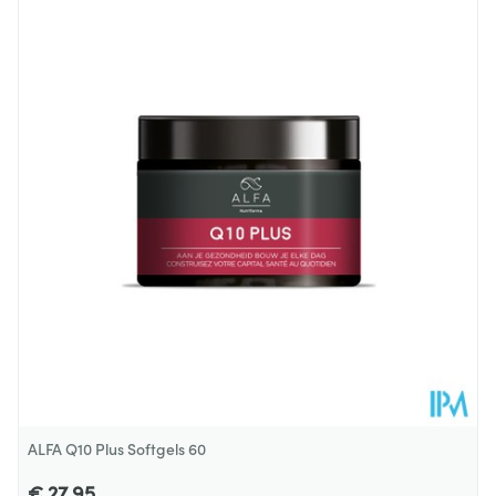
Lengte
150 mm
Diepte
55 mm
Behoud
Kamertemperatuur (15°C - 25°C)
ALFA Q10 Plus Softgels 60
€ 27,95